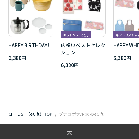
ギフトリスト公式
ギフトリスト公
HAPPY BIRTHDAY !
内祝いベストセレク
HAPPY WHI
ション
6,380円
6,380円
6,380円
GIFTLIST（eGift）TOP
ブナコ ボウル 大
のeGift