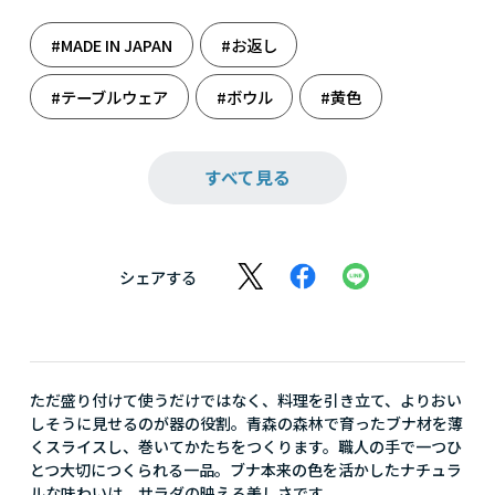
#MADE IN JAPAN
#お返し
#テーブルウェア
#ボウル
#黄色
#結婚祝い
#雑貨
#新たな門出に
すべて見る
#人生の旅立ち
#推し活
#洋食器
#料理
#料理男子
シェアする
ただ盛り付けて使うだけではなく、料理を引き立て、よりおい
しそうに見せるのが器の役割。青森の森林で育ったブナ材を薄
くスライスし、巻いてかたちをつくります。職人の手で一つひ
とつ大切につくられる一品。ブナ本来の色を活かしたナチュラ
ルな味わいは、サラダの映える美しさです。