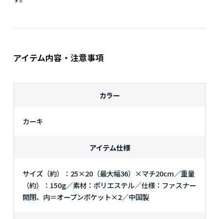
#出産のお祝いに
#出産祝い
#誕生日
#誕生日（男性）
#父の日
#父の日ギフト
#野遊び
#旅のお供
アイテム内容・注意事項
カラー
カーキ
アイテム仕様
サイズ（約）：25×20（最大幅36）×マチ20cm／重量
（約）：150g／素材：ポリエステル／仕様：ファスナー
開閉、内＝オープンポケット×2／中国製