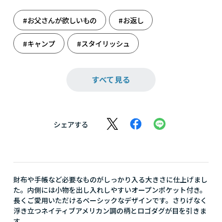
#お父さんが欲しいもの
#お返し
#キャンプ
#スタイリッシュ
#トートバッグ
#バーベキュー
すべて見る
#ハイキング
#バッグ
#ピクニック
#ファッション
#ペンドルトン
シェアする
#メンズ誕生日
#夏レジャー
#結婚祝い
#紅葉ハイキング
#雑貨
#自然と遊ぶ
財布や手帳など必要なものがしっかり入る大きさに仕上げまし
#秋のアウトドア
#秋のキャンプ
た。内側には小物を出し入れしやすいオープンポケット付き。
長くご愛用いただけるベーシックなデザインです。さりげなく
#秋のレジャー
#秋の野遊び
浮き立つネイティブアメリカン調の柄とロゴダグが目を引きま
す。