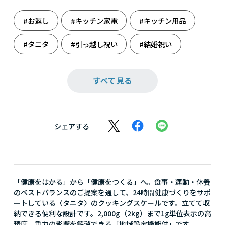
#お返し
#キッチン家電
#キッチン用品
#タニタ
#引っ越し祝い
#結婚祝い
#雑貨
#時短生活
#出産のお祝いに
すべて見る
#出産祝い
#新たな門出に
#人生の旅立ち
#弁当作り
#料理
#料理男子
シェアする
「健康をはかる」から「健康をつくる」へ。食事・運動・休養
のベストバランスのご提案を通して、24時間健康づくりをサポ
ートしている〈タニタ〉のクッキングスケールです。立てて収
納できる便利な設計です。2,000g（2kg）まで1g単位表示の高
精度。重力の影響を解消できる「地域設定機能付」です。