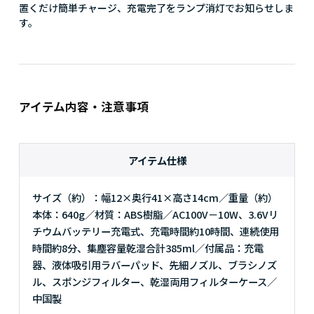
置くだけ簡単チャージ、充電完了をランプ消灯でお知らせしま
す。
アイテム内容・注意事項
アイテム仕様
サイズ（約）：幅12×奥行41×高さ14cm／重量（約）
本体：640g／材質：ABS樹脂／AC100V－10W、3.6Vリ
チウムバッテリー充電式、充電時間約10時間、連続使用
時間約8分、集塵容量乾湿合計385ml／付属品：充電
器、液体吸引用ラバーパッド、先細ノズル、ブラシノズ
ル、スポンジフィルター、乾湿両用フィルターケース／
中国製