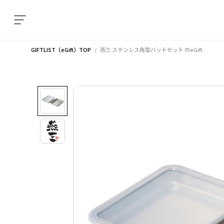
GIFTLIST（eGift）TOP
燕三 ステンレス角型バットセット
のeGift