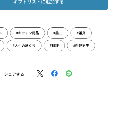
ギフトリストに追加する
ル
#キッチン用品
#燕三
#雑貨
#人生の旅立ち
#料理
#料理男子
シェアする