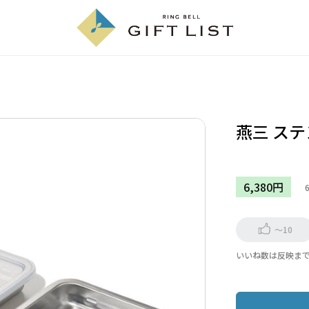
燕三 ス
6,380円
～10
いいね数は反映ま