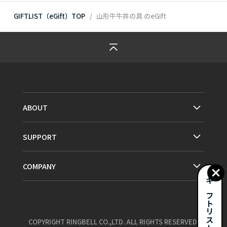
GIFTLIST（eGift）TOP
山形牛牛丼の具
のeGift
ABOUT
SUPPORT
COMPANY
ギフトリストとは？
COPYRIGHT RINGBELL CO.,LTD. ALL RIGHTS RESERVED.