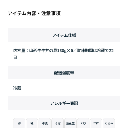
アイテム内容・注意事項
アイテム仕様
内容量：山形牛牛丼の具180g×6／賞味期間は冷蔵で22
日
配送温度帯
冷蔵
アレルギー表記
卵
乳
小麦
そば
落花生
えび
かに
くるみ