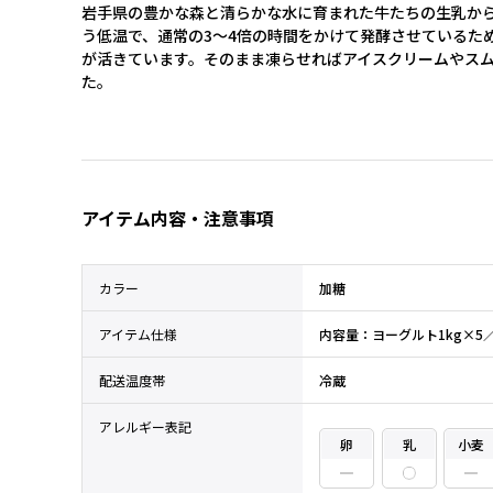
岩手県の豊かな森と清らかな水に育まれた牛たちの生乳か
う低温で、通常の3～4倍の時間をかけて発酵させているた
が活きています。そのまま凍らせればアイスクリームやス
た。
アイテム内容・注意事項
カラー
加糖
アイテム仕様
内容量：ヨーグルト1kg×5
配送温度帯
冷蔵
アレルギー表記
卵
乳
小麦