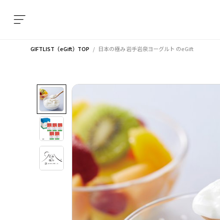
GIFTLIST（eGift）TOP
日本の極み 岩手岩泉ヨーグルト
のeGift