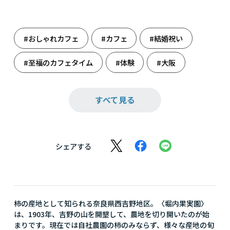
#おしゃれカフェ
#カフェ
#結婚祝い
#至福のカフェタイム
#体験
#大阪
#母の日
#堀内果実園
すべて見る
シェアする
柿の産地として知られる奈良県西吉野地区。〈堀内果実園〉
は、1903年、吉野の山を開墾して、農地を切り開いたのが始
まりです。現在では自社農園の柿のみならず、様々な産地の旬