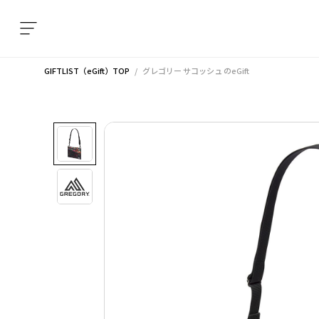
GIFTLIST（eGift）TOP
グレゴリー サコッシュ
のeGift