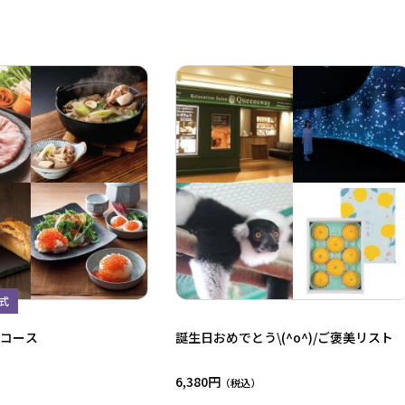
式
Dコース
誕生日おめでとう\(^o^)/ご褒美リスト
6,380円