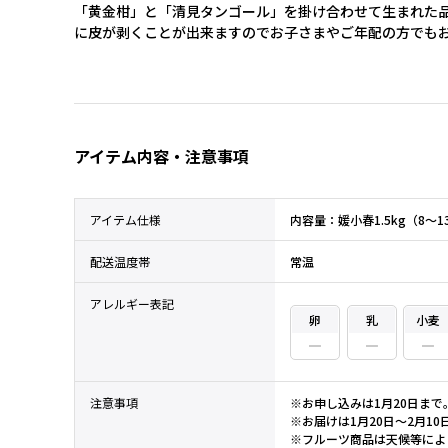
「黄金柑」と「清見タンゴール」を掛け合わせて生まれた
に皮が剥くことが出来ますのでお子さまやご年配の方でも
アイテム内容・注意事項
アイテム仕様
内容量：媛小春1.5kg（8～
配送温度帯
常温
アレルギー表記
卵
乳
小麦
注意事項
※お申し込みは1月20日まで
※お届けは1月20日～2月10
※フルーツ商品は天候等によ