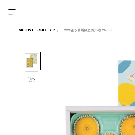
GIFTLIST（eGift）TOP
日本の極み 愛媛県産 媛小春
のeGift