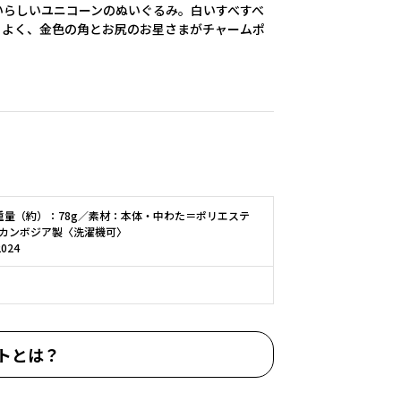
いらしいユニコーンのぬいぐるみ。白いすべすべ
ちよく、金色の角とお尻のお星さまがチャームポ
重量（約）：78g／素材：本体・中わた＝ポリエステ
カンボジア製〈洗濯機可〉
2024
トとは？