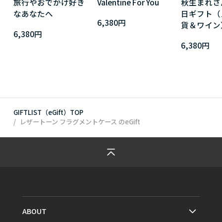
旅行やおでかけ好き
Valentine For You
秋生まれさ
なあなたへ
日ギフト（
6,380円
貨＆ワイン
6,380円
6,380円
GIFTLIST（eGift）TOP
レザートーン フラグメントケース
のeGift
ABOUT