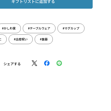
ギフトリストに追加する
#かしわ窯
#テーブルウェア
#マグカップ
に
#出産祝い
#食器
シェアする