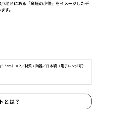
瀬戸地区にある「窯垣の小径」をイメージしたデ
います。
9.5cm）×2／材質：陶器／日本製〈電子レンジ可〉
トとは？