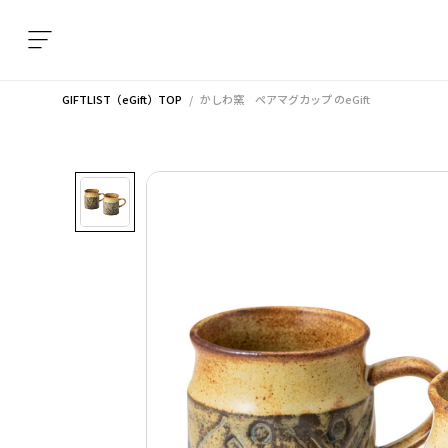
GIFTLIST（eGift）TOP
かしわ窯 ペアマグカップ
のeGift