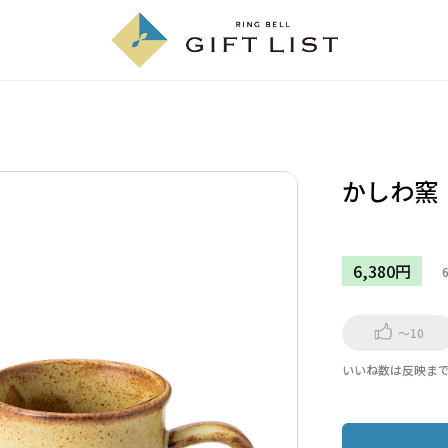
かしわ窯
6,380円
～10
いいね数は反映ま