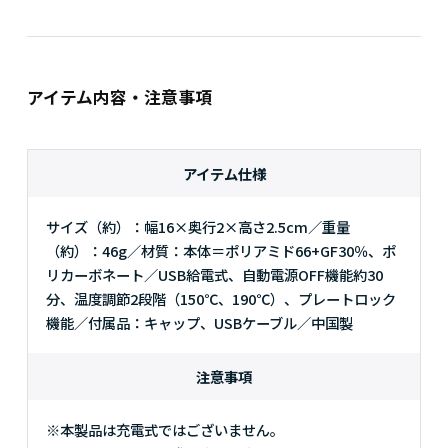
アイテム内容・注意事項
アイテム仕様
サイズ（約）：幅16×奥行2×高さ2.5cm／重量
（約）：46g／材質：本体＝ポリアミド66+GF30％、ポ
リカーボネート／USB給電式、自動電源OFF機能約30
分、温度調節2段階（150℃、190℃）、プレートロック
機能／付属品：キャップ、USBケーブル／中国製
注意事項
※本製品は充電式ではございません。