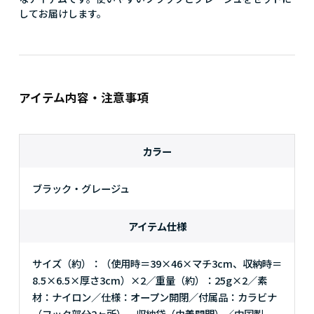
してお届けします。
アイテム内容・注意事項
カラー
ブラック・グレージュ
アイテム仕様
サイズ（約）：（使用時＝39×46×マチ3cm、収納時＝
8.5×6.5×厚さ3cm）×2／重量（約）：25g×2／素
材：ナイロン／仕様：オープン開閉／付属品：カラビナ
（フック部分2ヶ所）、収納袋（巾着開閉）／中国製