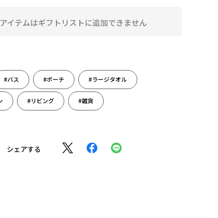
アイテムはギフトリストに追加できません
#バス
#ポーチ
#ラージタオル
ン
#リビング
#雑貨
シェアする