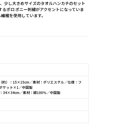
と、少し大きめサイズのタオルハンカチのセット
するポロ ポニー刺繍がアクセントになっていま
ル繊維を使用しています。
約）：15×15cm／素材：ポリエステル／仕様：フ
ポケット×1／中国製
34×34cm／素材：綿100％／中国製