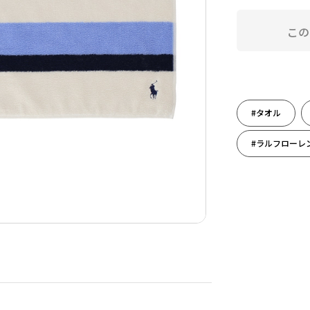
この
#タオル
#ラルフローレ