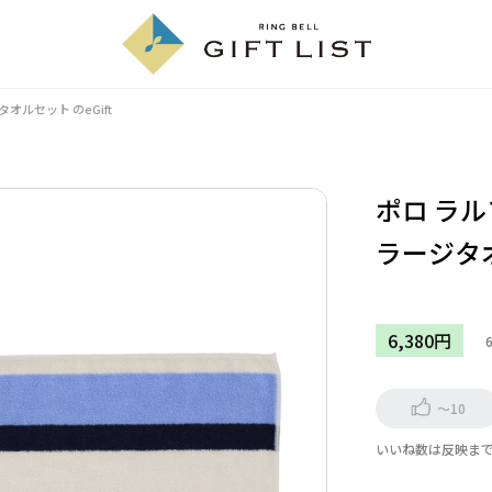
ジタオルセット
のeGift
ポロ ラ
ラージタ
6,380円
～10
いいね数は反映ま