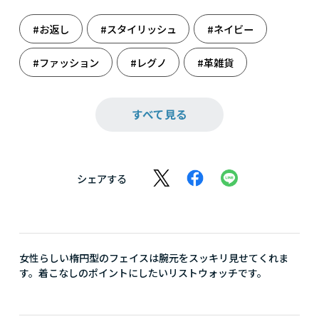
#お返し
#スタイリッシュ
#ネイビー
#ファッション
#レグノ
#革雑貨
#還暦祝い
#雑貨
#祝還暦
すべて見る
#出産のお祝いに
#出産祝い
#誕生日
#父の日
#父の日ギフト
#旅のお供
シェアする
#腕時計
女性らしい楕円型のフェイスは腕元をスッキリ見せてくれま
す。着こなしのポイントにしたいリストウォッチです。