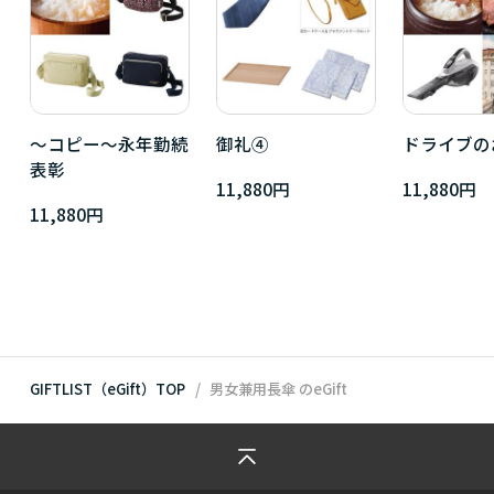
～コピー～永年勤続
御礼④
ドライブの
表彰
11,880円
11,880円
11,880円
GIFTLIST（eGift）TOP
男女兼用長傘
のeGift