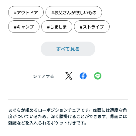
#アウトドア
#お父さんが欲しいもの
#キャンプ
#しましま
#ストライプ
#ボーダー
#ホビー
#ロゴス
すべて見る
#夏ギフト
#夏レジャー
#結婚祝い
#雑貨
#週末のまったり
#星を見よう
シェアする
#中元
#天体観測
#父の日
#母の日
#防災
#防災を見つめ直す
あぐらが組めるローポジションチェアです。座面には適度な角
度がついているため、深く腰掛けることができます。背面には
雑誌などを入れられるポケット付きです。