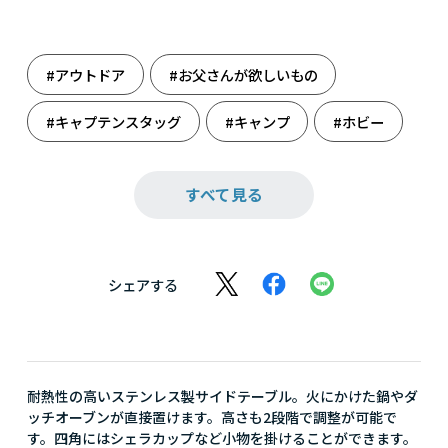
#アウトドア
#お父さんが欲しいもの
#キャプテンスタッグ
#キャンプ
#ホビー
#夏ギフト
#夏レジャー
#結婚祝い
すべて見る
#雑貨
#星を見よう
#中元
#天体観測
#父の日
#防災
#防災を見つめ直す
シェアする
耐熱性の高いステンレス製サイドテーブル。火にかけた鍋やダ
ッチオーブンが直接置けます。高さも2段階で調整が可能で
す。四角にはシェラカップなど小物を掛けることができます。