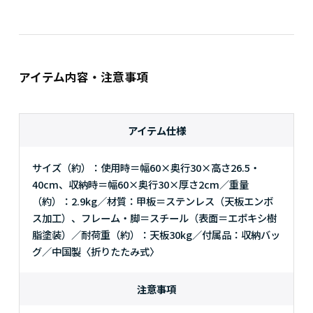
アイテム内容・注意事項
アイテム仕様
サイズ（約）：使用時＝幅60×奥行30×高さ26.5・
40cm、収納時＝幅60×奥行30×厚さ2cm／重量
（約）：2.9kg／材質：甲板＝ステンレス（天板エンボ
ス加工）、フレーム・脚＝スチール（表面＝エポキシ樹
脂塗装）／耐荷重（約）：天板30kg／付属品：収納バッ
グ／中国製〈折りたたみ式〉
注意事項