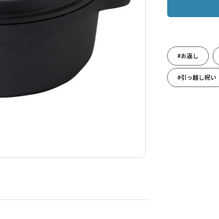
#お返し
#引っ越し祝い
#人生の旅立ち
#料理