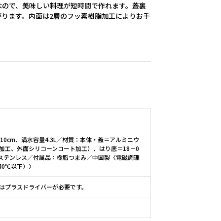
なので、美味しい料理が短時間で作れます。蓋裏
ります。内面は2層のフッ素樹脂加工によりお手
10cm、満水容量4.3L／材質：本体・蓋＝アルミニウ
加工、外面シリコーンコート加工）、はり底＝18－0
0ステンレス／付属品：樹脂つまみ／中国製〈電磁調理
40℃以下）〉
はプラスドライバーが必要です。