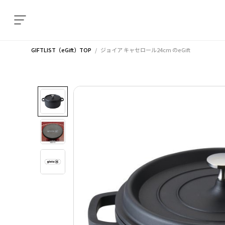
GIFTLIST（eGift）TOP
ジョイア キャセロール24cm
のeGift