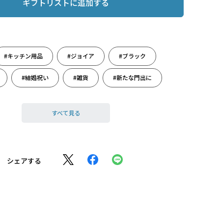
ギフトリストに追加する
#キッチン用品
#ジョイア
#ブラック
#結婚祝い
#雑貨
#新たな門出に
#誕生日祝い
#鍋
#弁当作り
すべて見る
#料理男子
シェアする