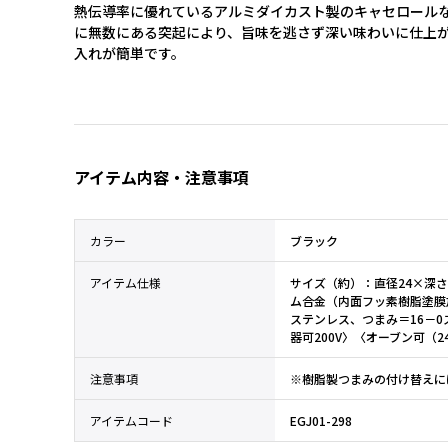
熱伝導率に優れているアルミダイカスト製のキャセロール
に無数にある突起により、旨味を逃さず深い味わいに仕上が
入れが簡単です。
アイテム内容・注意事項
カラー
ブラック
アイテム仕様
サイズ（約）：直径24×深さ
ム合金（内面フッ素樹脂塗膜
ステンレス、つまみ＝16－
器可200V〉〈オーブン可（2
注意事項
※樹脂製つまみの付け替えに
アイテムコード
EGJ01-298