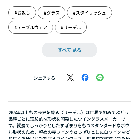
#お返し
#グラス
#スタイリッシュ
#テーブルウェア
#リーデル
#ワイングラス
#還暦祝い
#結婚祝い
すべて見る
#雑貨
#週末のまったり
#祝還暦
#出産のお祝いに
#出産祝い
#食器
シェアする
#新たな門出に
#人生の旅立ち
#父の日
#父の日ギフト
#料理
#料理男子
265年以上もの歴史を誇る〈リーデル〉は世界で初めてぶどう
品種ごとに理想的な形状を開発したワイングラスメーカーで
す。縦長でしっかりとしたすぼまりをもつスタンダードなボウ
ル形状のため、軽めの赤ワインやさっぱりとした白ワインなど
幅広くお使いいただけるワイングラス。世界的な試飲会でも使