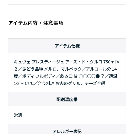
アイテム内容・注意事項
アイテム仕様
キュヴェ プレスティージュ アース・ド・グルロ 750ml×
２／ぶどう品種 メルロ、マルベック／アルコール分 14
度／ボディ フルボディ／飲み口 甘 ○○○○● 辛／適温
16 ～ 17℃／合う料理 お肉のグリル、チーズ全般
配送温度帯
常温
アレルギー表記