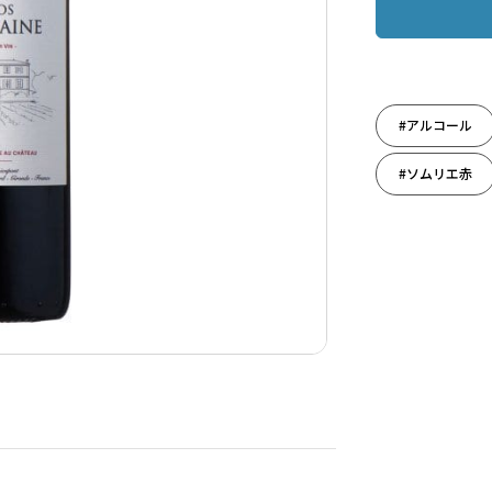
#アルコール
#ソムリエ赤
#ホームパーテ
#大人の癒し