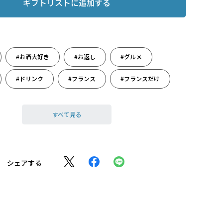
ギフトリストに追加する
#お酒大好き
#お返し
#グルメ
#ドリンク
#フランス
#フランスだけ
ィ
#週末のまったり
#赤ワイン
すべて見る
シェアする