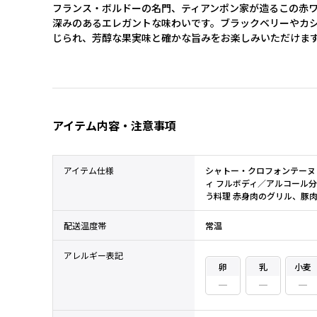
フランス・ボルドーの名門、ティアンポン家が造るこの赤
深みのあるエレガントな味わいです。ブラックベリーやカ
じられ、芳醇な果実味と確かな旨みをお楽しみいただけま
アイテム内容・注意事項
アイテム仕様
シャトー・クロフォンテーヌ 
ィ フルボディ／アルコール分 
う料理 赤身肉のグリル、豚
配送温度帯
常温
アレルギー表記
卵
乳
小麦