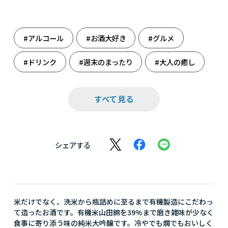
#アルコール
#お酒大好き
#グルメ
#ドリンク
#週末のまったり
#大人の癒し
#日本の極み
#日本の酒蔵
#日本酒
すべて見る
#父の日
シェアする
米だけでなく、洗米から瓶詰めに至るまで有機製造にこだわっ
て造ったお酒です。有機米山田錦を39%まで磨き雑味が少なく
食事に寄り添う味の純米大吟醸です。冷やでも燗でもおいしく