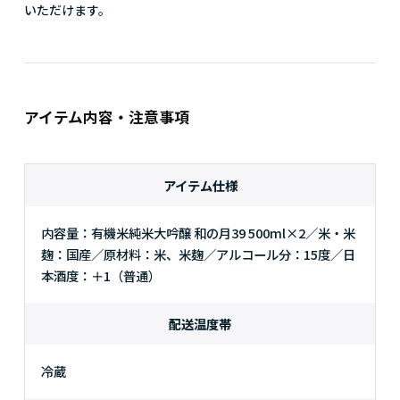
いただけます。
アイテム内容・注意事項
アイテム仕様
内容量：有機米純米大吟醸 和の月39 500ml×2／米・米
麹：国産／原材料：米、米麹／アルコール分：15度／日
本酒度：＋1（普通）
配送温度帯
冷蔵