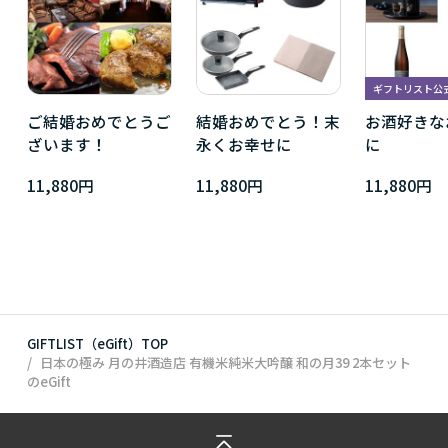
ギフトリスト公
ご結婚おめでとうご
結婚おめでとう！末
お酒好きな
ざいます！
永くお幸せに
に
11,880円
11,880円
11,880円
GIFTLIST（eGift）TOP
日本の極み 月の井酒造店 有機米純米大吟醸 和の月39 2本セット
のeGift