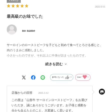
2025/3/11
最高級のお味でした
no name
サーロインのローストビーフを子どもと初めて食べてとろける感じと、
肉のうまみに感動しました。
小さかったのですが、それ以上に中身が詰まったものです。
木箱に入っており高級感も抜群。
続きを読む
味付けなどはなくともおいしかったのですが、ワサビとかシンプルなも
のがよいかと思います。
参考になった
0
Like!
1
店舗からの回答
2025.3.12
この度は「山形牛 サーロインローストビーフ」をお選び
いただき、誠にありがとうございます。お子様と感動を
分かち合えたとのこと、大変嬉しく思います。