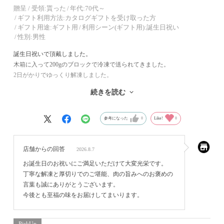
贈呈 / 受領:
貰った
年代:
70代～
ギフト利用方法:
カタログギフトを受け取った方
ギフト用途:
ギフト用
利用シーン(ギフト用):
誕生日祝い
性別:
男性
誕生日祝いで頂戴しました。
木箱に入って200gのブロックで冷凍で送られてきました。
2日がかりでゆっくり解凍しました。
厚切りでカットしました。
続きを読む
適当にお肉は歯応いがあり脂身が最高に美味でした。
ここまで美味しく仕上げたローストビーフが家庭で食べれる事に感激し
ました。
参考になった
0
Like!
0
店舗からの回答
2026.8.7
お誕生日のお祝いにご満足いただけて大変光栄です。
丁寧な解凍と厚切りでのご堪能、肉の旨みへのお褒めの
言葉も誠にありがとうございます。
今後とも至福の味をお届けしてまいります。