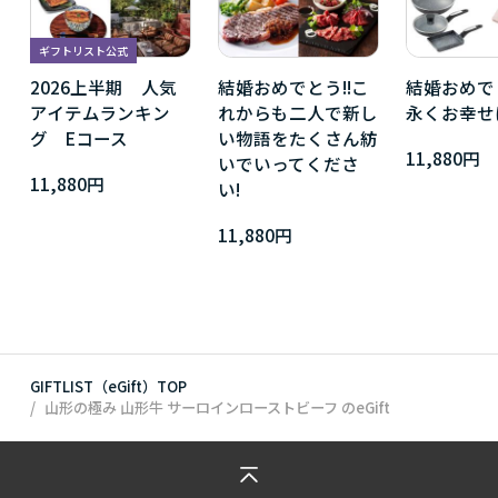
ギフトリスト公式
2026上半期 人気
結婚おめでとう!!こ
結婚おめで
アイテムランキン
れからも二人で新し
永くお幸せ
グ Eコース
い物語をたくさん紡
11,880円
いでいってくださ
11,880円
い!
11,880円
GIFTLIST（eGift）TOP
山形の極み 山形牛 サーロインローストビーフ
のeGift