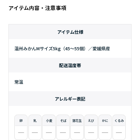
アイテム内容・注意事項
アイテム仕様
温州みかんMサイズ5kg（45～55個）／愛媛県産
配送温度帯
常温
アレルギー表記
卵
乳
小麦
そば
落花生
えび
かに
くるみ