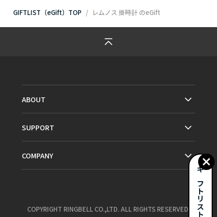
GIFTLIST（eGift）TOP
レムノス 掛時計
のeGift
ABOUT
SUPPORT
COMPANY
ギフトリストとは？
COPYRIGHT RINGBELL CO.,LTD. ALL RIGHTS RESERVED.