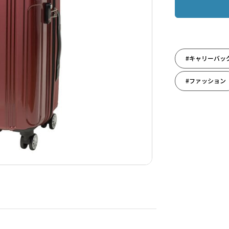
#キャリーバッ
#ファッション
#祝還暦
#父の日ギフト