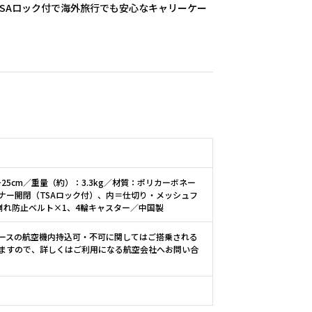
SAロック付で海外旅行でも安心なキャリーケー
25cm／重量（約）：3.3kg／材質：ポリカーボネー
スナー開閉（TSAロック付）、内＝仕切り・メッシュフ
崩れ防止ベルト×1、4輪キャスター／中国製
ースの航空機内持込可・不可に関してはご搭乗される
ますので、詳しくはご利用になる航空会社へお問い合