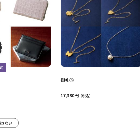
式
御礼⑤
17,380円
残さない