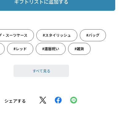
ギフトリストに追加する
グ・スーツケース
#スタイリッシュ
#バッグ
#レッド
#還暦祝い
#雑貨
#推し活
#赤色
#誕生日
#父の日
すべて見る
#旅のお供
シェアする