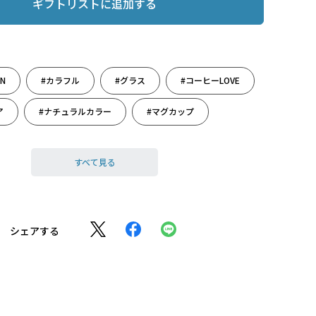
ギフトリストに追加する
AN
#カラフル
#グラス
#コーヒーLOVE
ア
#ナチュラルカラー
#マグカップ
け
#映え集めました
#還暦祝い
#雑貨
すべて見る
#常滑焼
#食器
#新たな門出に
シェアする