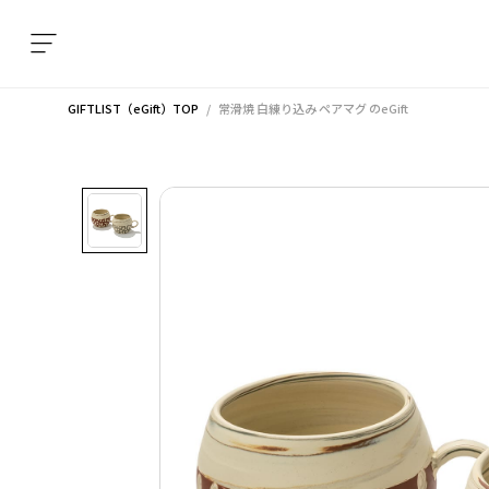
GIFTLIST（eGift）TOP
常滑焼 白練り込み ペアマグ
のeGift