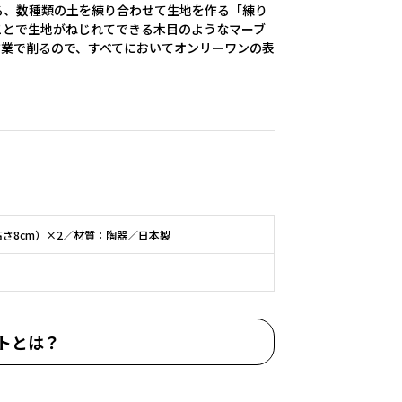
る、数種類の土を練り合わせて生地を作る「練り
ことで生地がねじれてできる木目のようなマーブ
作業で削るので、すべてにおいてオンリーワンの表
高さ8cm）×2／材質：陶器／日本製
トとは？