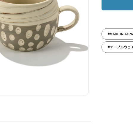
#MADE IN JAP
#テーブルウェ
#マグカップだ
#祝還暦
#人生の旅立ち