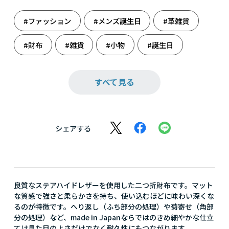
#ファッション
#メンズ誕生日
#革雑貨
#財布
#雑貨
#小物
#誕生日
#誕生日（男性）
#父の日
#父の日ギフト
すべて見る
シェアする
良質なステアハイドレザーを使用した二つ折財布です。マット
な質感で強さと柔らかさを持ち、使い込むほどに味わい深くな
るのが特徴です。へり返し（ふち部分の処理）や菊寄せ（角部
分の処理）など、made in Japanならではのきめ細やかな仕立
ては見た目のよさだけでなく耐久性にもつながります。