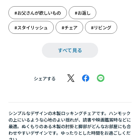
#お父さんが欲しいもの
#お返し
#スタイリッシュ
#チェア
#リビング
#家具
#還暦祝い
#結婚祝い
#雑貨
すべて見る
#収納・整理整頓
#収納しましょう
#週末のまったり
#祝還暦
#新たな門出に
シェアする
#人生の旅立ち
#大人の癒し
#父の日
#父の日ギフト
シンプルなデザインの木製ロッキングチェアです。ハンモック
の上にいるような心地のよい揺れが、読書や映画鑑賞時などに
最適。ぬくもりのある木製の肘掛と脚部がどんなお部屋にも合
わせやすいデザインです。ゆったりとした時間をお過ごしくだ
さい。