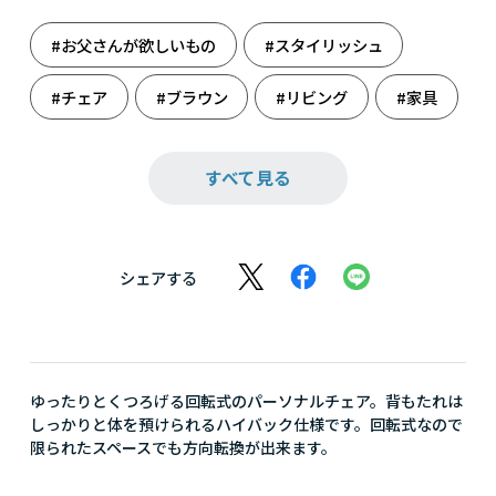
#お父さんが欲しいもの
#スタイリッシュ
#チェア
#ブラウン
#リビング
#家具
#還暦祝い
#雑貨
#収納・整理整頓
すべて見る
#収納しましょう
#週末のまったり
#祝還暦
#新たな門出に
#人生の旅立ち
シェアする
#大人の癒し
#父の日
#父の日ギフト
ゆったりとくつろげる回転式のパーソナルチェア。背もたれは
しっかりと体を預けられるハイバック仕様です。回転式なので
限られたスペースでも方向転換が出来ます。