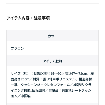
アイテム内容・注意事項
カラー
ブラウン
アイテム仕様
サイズ（約）：幅58×奥行67～92×高さ67～78cm、座
面高さ26cm／材質：張り地＝ポリエステル、構造部材
＝鋼、クッション材＝ウレタンフォーム／3段階リクラ
イニング機能､回転盤付／付属品：共生地シートクッシ
ョン／中国製