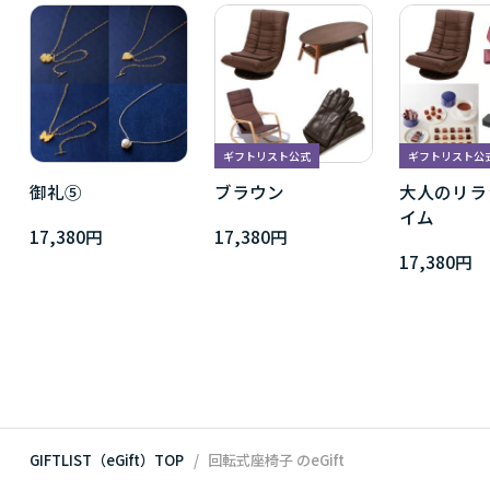
ギフトリスト公式
ギフトリスト公
御礼⑤
ブラウン
大人のリラ
イム
17,380円
17,380円
17,380円
GIFTLIST（eGift）TOP
回転式座椅子
のeGift