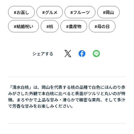
#お返し
#グルメ
#フルーツ
#岡山
#結婚祝い
#桃
#農産物
#母の日
シェアする
「清水白桃」は、岡山を代表する桃の品種で白色にほんのり赤
みがさした外観で本白桃に比べると表面がツルリと丸いのが特
徴。まろやかで上品な甘み・滑らかで緻密な果肉、そして多汁
で芳香な甘みをお楽しみください。