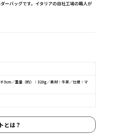
ルダーバッグです。イタリアの自社工場の職人が
マチ3cm／重量（約）：320g／素材：牛革／仕様：マ
トとは？