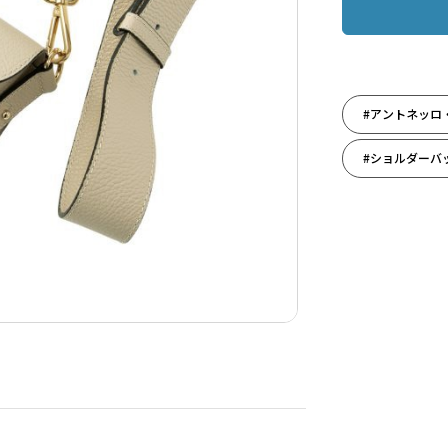
#アントネッロ
#ショルダーバ
#ファッション
#雑貨
#誕生日（女性