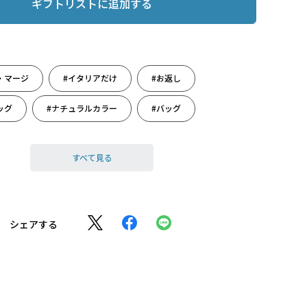
ギフトリストに追加する
・マージ
#イタリアだけ
#お返し
ッグ
#ナチュラルカラー
#バッグ
#ベージュ
#レディース誕生日
#革雑貨
すべて見る
#出産のお祝いに
#出産祝い
#誕生日
）
#旅のお供
シェアする