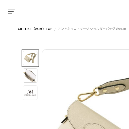
GIFTLIST（eGift）TOP
アントネッロ・マージ ショルダーバッグ
のeGift