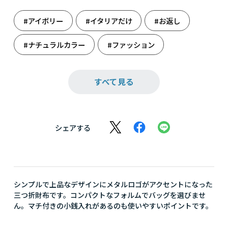
#アイボリー
#イタリアだけ
#お返し
#ナチュラルカラー
#ファッション
#フルラ
#レディース誕生日
#革雑貨
すべて見る
#財布
#雑貨
#小物
#誕生日
#誕生日（女性）
#旅のお供
シェアする
シンプルで上品なデザインにメタルロゴがアクセントになった
三つ折財布です。コンパクトなフォルムでバッグを選びませ
ん。マチ付きの小銭入れがあるのも使いやすいポイントです。