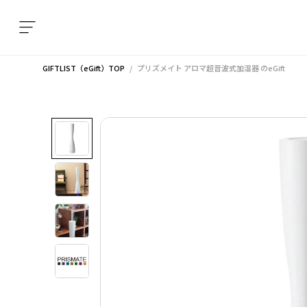
GIFTLIST（eGift）TOP
プリズメイト アロマ超音波式加湿器
のeGift