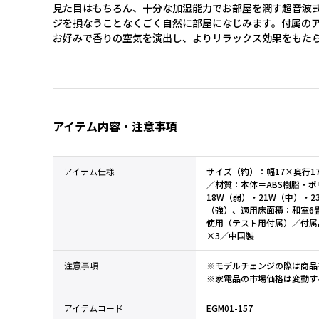
見た目はもちろん、十分な加湿能力でお部屋を潤す超音波
ジを損なうことなくごく自然に部屋になじみます。付属の
お好みで香りの空気を演出し、よりリラックス効果をもた
アイテム内容・注意事項
アイテム仕様
サイズ（約）：幅17×奥行17×
／材質：本体＝ABS樹脂・ポ
18W（弱）・21W（中）・
（強）、適用床面積：和室6畳
使用（テスト用付属）／付属
×3／中国製
注意事項
※モデルチェンジの際は商品
※家電品の市場価格は変動す
アイテムコード
EGM01-157