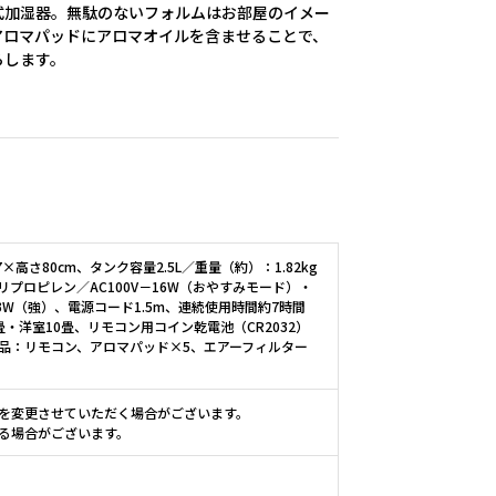
式加湿器。無駄のないフォルムはお部屋のイメー
アロマパッドにアロマオイルを含ませることで、
らします。
高さ80cm、タンク容量2.5L／重量（約）：1.82kg
リプロピレン／AC100V－16W（おやすみモード）・
23W（強）、電源コード1.5m、連続使用時間約7時間
・洋室10畳、リモコン用コイン乾電池（CR2032）
品：リモコン、アロマパッド×5、エアーフィルター
を変更させていただく場合がございます。
る場合がございます。