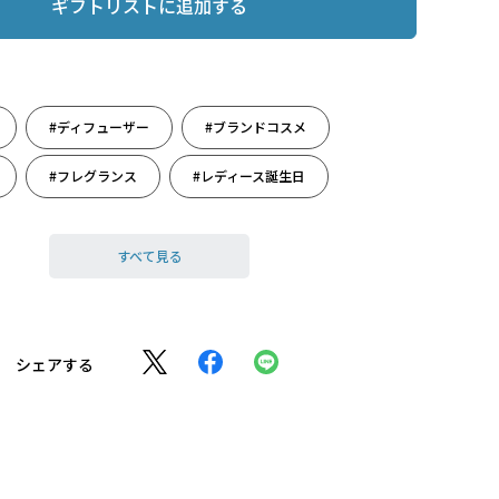
ギフトリストに追加する
#ディフューザー
#ブランドコスメ
#フレグランス
#レディース誕生日
もの
#雑貨
#受験
#大人の癒し
すべて見る
#誕生日（女性）
シェアする