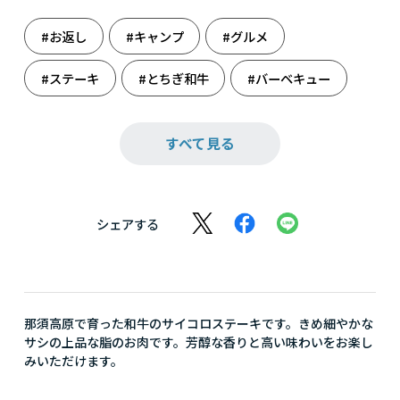
#お返し
#キャンプ
#グルメ
#ステーキ
#とちぎ和牛
#バーベキュー
#夏のBBQ
#夏レジャー
#牛肉
#栃木
すべて見る
#肉
#肉だらけ
#肉食系
シェアする
那須高原で育った和牛のサイコロステーキです。きめ細やかな
サシの上品な脂のお肉です。芳醇な香りと高い味わいをお楽し
みいただけます。