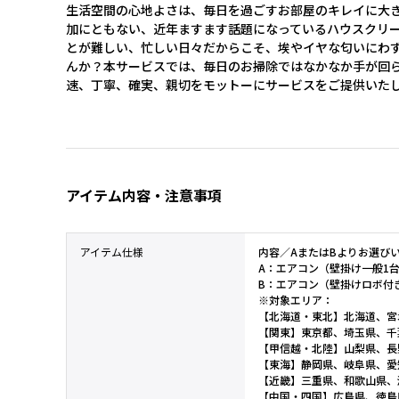
生活空間の心地よさは、毎日を過ごすお部屋のキレイに大
加にともない、近年ますます話題になっているハウスクリ
とが難しい、忙しい日々だからこそ、埃やイヤな匂いにわ
んか？本サービスでは、毎日のお掃除ではなかなか手が回
速、丁寧、確実、親切をモットーにサービスをご提供いた
アイテム内容・注意事項
アイテム仕様
内容／AまたはBよりお選び
A：エアコン（壁掛け一般1
B：エアコン（壁掛けロボ付
※対象エリア：
【北海道・東北】北海道、宮
【関東】東京都、埼玉県、千
【甲信越・北陸】山梨県、長
【東海】静岡県、岐阜県、愛
【近畿】三重県、和歌山県、
【中国・四国】広島県、徳島