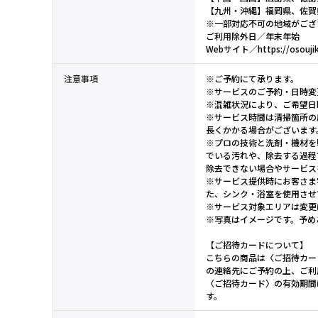
【九州・沖縄】福岡県、佐賀
※一部対応不可の地域がござ
ご利用除外日／年末年始
Webサイト／https://osoujika
注意事項
※ご予約にて承ります。
※サービスのご予約・日時変
※混雑状況により、ご希望日
※サービス時間は清掃箇所の
長くかかる場合がございます
※プロの技術と洗剤・機材を
でいる汚れや、除去する過程
除去できない場合やサービス
※サービス提供時にお客さま
た、シンク・浴室を使用させ
※サービス対象エリアは変更
※写真はイメージです。予め
【ご招待カードについて】
こちらの商品は〈ご招待カー
の連絡先にご予約の上、ご利
〈ご招待カード〉の有効期間
す。