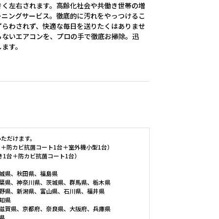
きく左右されます。高齢化社会や共働き世帯の増
ーニングサービス。徹底的に汚れをやっつけるこ
ずらわされず、快適な毎日を送りたくはありませ
らないエアコンを、プロの手で徹底お掃除。迅
します。
いただけます。
台＋防カビ抗菌コート1台＋室外機小型1台）
き1台＋防カビ抗菌コート1台）
城県、秋田県、福島県
葉県、神奈川県、茨城県、群馬県、栃木県
野県、新潟県、富山県、石川県、福井県
知県
滋賀県、京都府、奈良県、大阪府、兵庫県
県