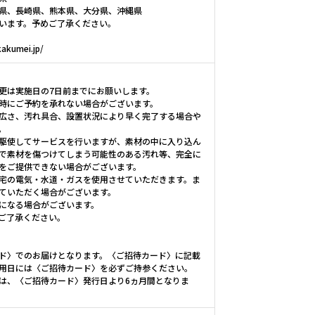
県、長崎県、熊本県、大分県、沖縄県
います。予めご了承ください。
kumei.jp/
更は実施日の7日前までにお願いします。
時にご予約を承れない場合がございます。
広さ、汚れ具合、設置状況により早く完了する場合や
。
駆使してサービスを行いますが、素材の中に入り込ん
で素材を傷つけてしまう可能性のある汚れ等、完全に
をご提供できない場合がございます。
宅の電気・水道・ガスを使用させていただきます。ま
ていただく場合がございます。
になる場合がございます。
ご了承ください。
ド〉でのお届けとなります。〈ご招待カード〉に記載
用日には〈ご招待カード〉を必ずご持参ください。
は、〈ご招待カード〉発行日より6ヵ月間となりま