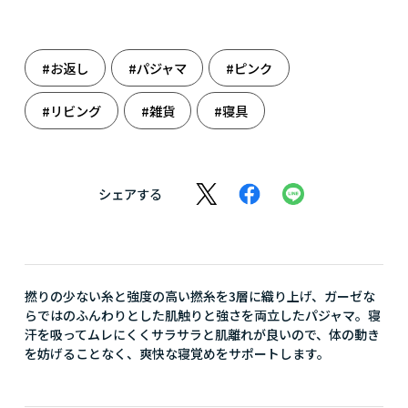
#お返し
#パジャマ
#ピンク
#リビング
#雑貨
#寝具
シェアする
撚りの少ない糸と強度の高い撚糸を3層に織り上げ、ガーゼな
らではのふんわりとした肌触りと強さを両立したパジャマ。寝
汗を吸ってムレにくくサラサラと肌離れが良いので、体の動き
を妨げることなく、爽快な寝覚めをサポートします。