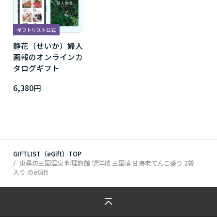
ギフトリスト公式
静花（せいか）婦人
画報のオンラインカ
タログギフト
6,380円
GIFTLIST（eGift）TOP
東尋坊三国温泉 料理旅館 望洋楼 三国湊 甘海老てんこ盛り 2袋
入り
のeGift