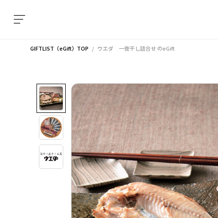
GIFTLIST（eGift）TOP
ウエダ 一夜干し詰合せ
のeGift