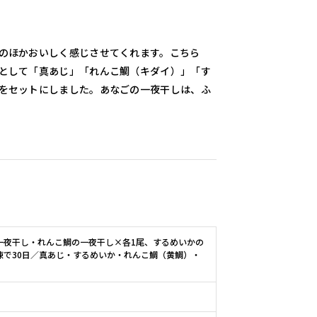
のほかおいしく感じさせてくれます。こちら
として「真あじ」「れんこ鯛（キダイ）」「す
をセットにしました。あなごの一夜干しは、ふ
一夜干し・れんこ鯛の一夜干し×各1尾、するめいかの
凍で30日／真あじ・するめいか・れんこ鯛（黄鯛）・