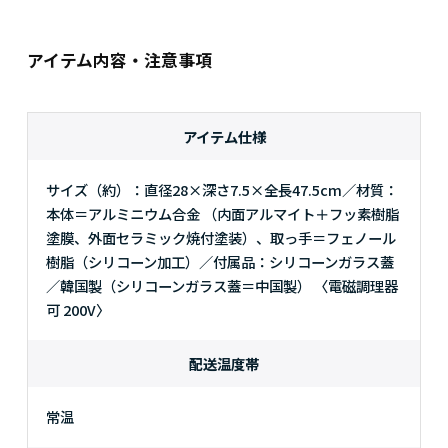
アイテム内容・注意事項
アイテム仕様
サイズ（約）：直径28×深さ7.5×全長47.5cm／材質：
本体＝アルミニウム合金 （内面アルマイト＋フッ素樹脂
塗膜、外面セラミック焼付塗装）、取っ手＝フェノール
樹脂（シリコーン加工）／付属品：シリコーンガラス蓋
／韓国製（シリコーンガラス蓋＝中国製） 〈電磁調理器
可 200V〉
配送温度帯
常温