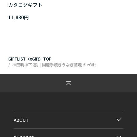
カタログギフト
11,880円
GIFTLIST（eGift）TOP
神田明神下 喜川 国産手焼きうなぎ蒲焼
のeGift
ABOUT