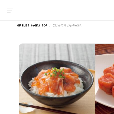
GIFTLIST（eGift）TOP
ごはんのおとも
のeGift