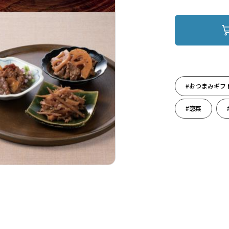
#おつまみギフ
#惣菜