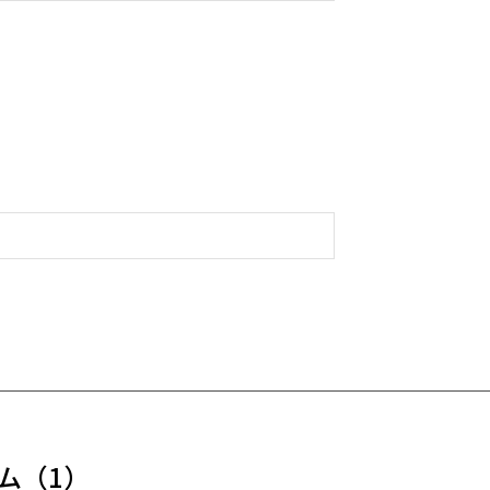
ム
（1）