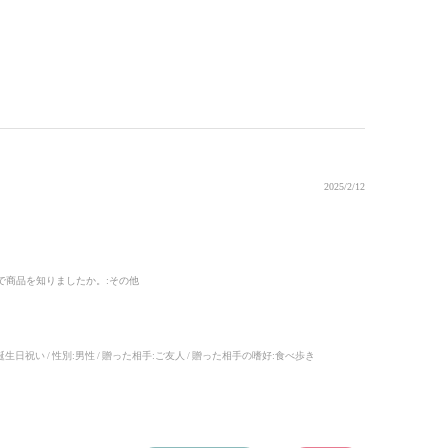
2025/2/12
で商品を知りましたか。
:その他
誕生日祝い
性別:
男性
贈った相手:
ご友人
贈った相手の嗜好:
食べ歩き