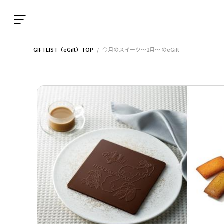
GIFTLIST（eGift）TOP
今月のスイーツ～2月～
のeGift