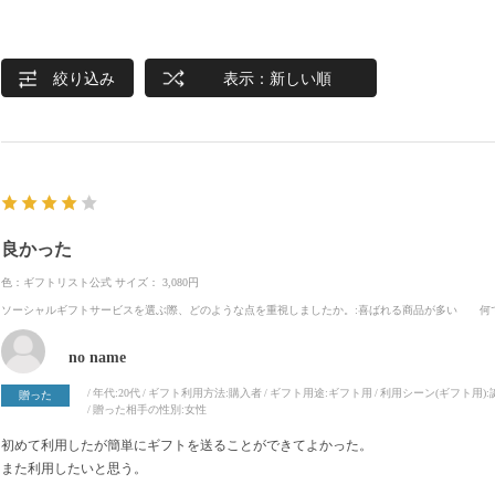
絞り込み
表示：新しい順
良かった
色：ギフトリスト公式
サイズ： 3,080円
ソーシャルギフトサービスを選ぶ際、どのような点を重視しましたか。
:喜ばれる商品が多い
何
no name
年代:
20代
ギフト利用方法:
購入者
ギフト用途:
ギフト用
利用シーン(ギフト用):
贈った
贈った相手の性別:
女性
初めて利用したが簡単にギフトを送ることができてよかった。
また利用したいと思う。