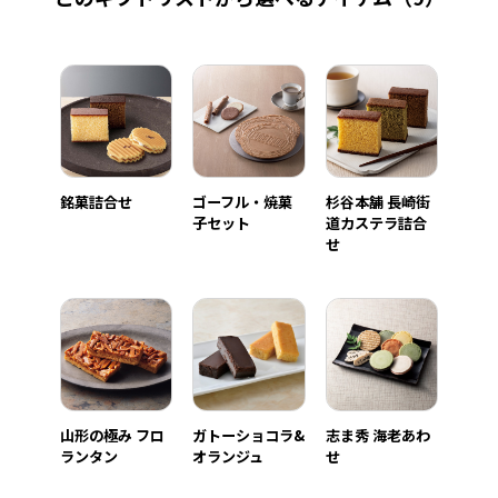
銘菓詰合せ
ゴーフル・焼菓
杉谷本舗 長崎街
子セット
道カステラ詰合
せ
山形の極み フロ
ガトーショコラ&
志ま秀 海老あわ
ランタン
オランジュ
せ