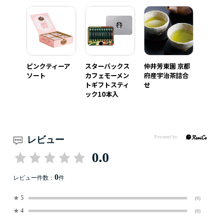
ピンクティーア
スターバックス
仲井芳東園 京都
ソート
カフェモーメン
府産宇治茶詰合
トギフトスティ
せ
ック10本入
レビュー
0.0
0
レビュー件数：
件
★
5
(0)
★
4
(0)