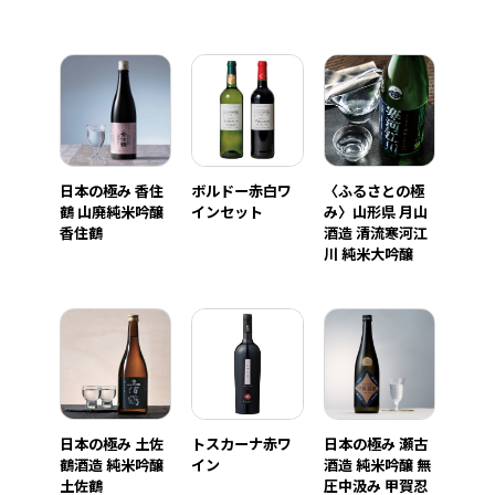
日本の極み 香住
ボルドー赤白ワ
〈ふるさとの極
鶴 山廃純米吟醸
インセット
み〉山形県 月山
香住鶴
酒造 清流寒河江
川 純米大吟醸
日本の極み 土佐
トスカーナ赤ワ
日本の極み 瀬古
鶴酒造 純米吟醸
イン
酒造 純米吟醸 無
土佐鶴
圧中汲み 甲賀忍