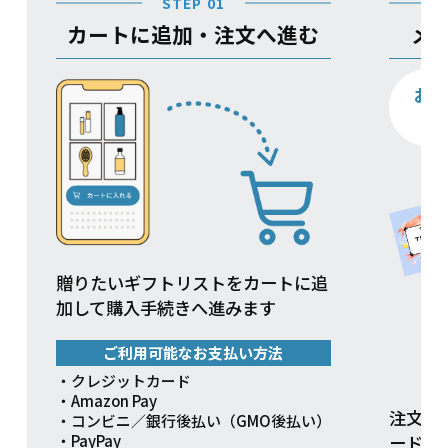
STEP 01
カートに追加・注文へ進む
メ
お
贈りたいギフトリストをカートに追
加して購入手続きへ進みます
ご利用可能なお支払い方法
・クレジットカード
・Amazon Pay
注文方
・コンビニ／銀行後払い（GMO後払い）
ードを
・PayPay