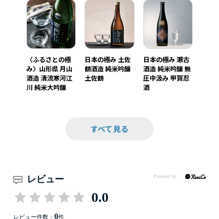
〈ふるさとの極
日本の極み 土佐
日本の極み 瀬古
み〉山形県 月山
鶴酒造 純米吟醸
酒造 純米吟醸 無
酒造 清流寒河江
土佐鶴
圧中汲み 甲賀忍
川 純米大吟醸
酒
すべて見る
レビュー
0.0
0
レビュー件数：
件