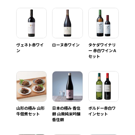
ヴェネト赤ワイ
ローヌ赤ワイン
タケダワイナリ
ン
ー 赤白ワインＡ
セット
山形の極み 山形
日本の極み 香住
ボルドー赤白ワ
牛佃煮セット
鶴 山廃純米吟醸
インセット
香住鶴