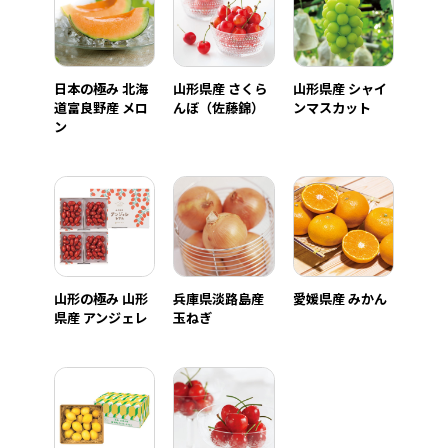
日本の極み 北海
山形県産 さくら
山形県産 シャイ
道富良野産 メロ
んぼ（佐藤錦）
ンマスカット
ン
山形の極み 山形
兵庫県淡路島産
愛媛県産 みかん
県産 アンジェレ
玉ねぎ